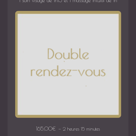
1 soin visage de 1h15 et 1 massage intuitif de 1h
165,00
€
2 heures 15 minutes