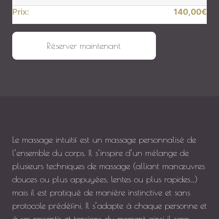
Prix:
140,00
€
quantité de 1 massage intuitif de 45 min et 1 soin du visage de 1h
Réserver maintenant
Le massage intuitif est un massage personnalisé de
l’ensemble du corps. Il s’inspire d’un mélange de
plusieurs techniques de massage (alliant manœuvres
douces ou plus appuyées, lentes ou plus rapides…)
mais il est pratiqué de manière instinctive et sans
protocole prédéfini. Il s’adapte à chaque personne et
à ses ressentis et tensions du moment ainsi il sera