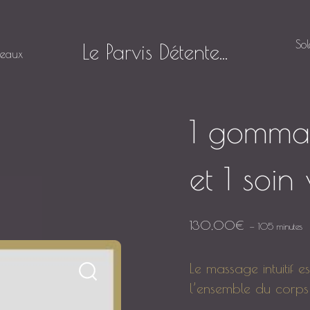
So
Le Parvis Détente...
deaux
1 gomma
et 1 soin
130,00
€
105 minutes
Le massage intuitif 
l’ensemble du corps