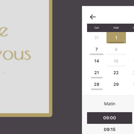
lun
mar
31
1
7
8
14
15
21
22
28
29
Matin
09:00
09:15