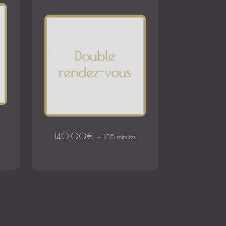
140,00
€
105 minutes