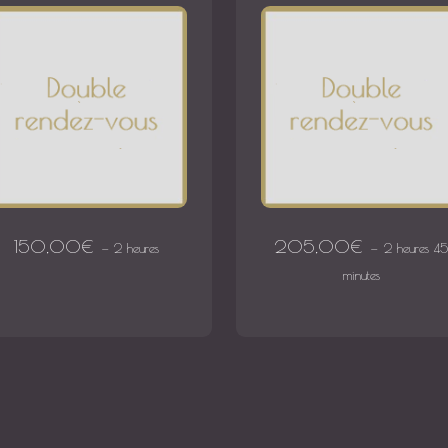
150,00
€
205,00
€
2 heures
2 heures 45
minutes