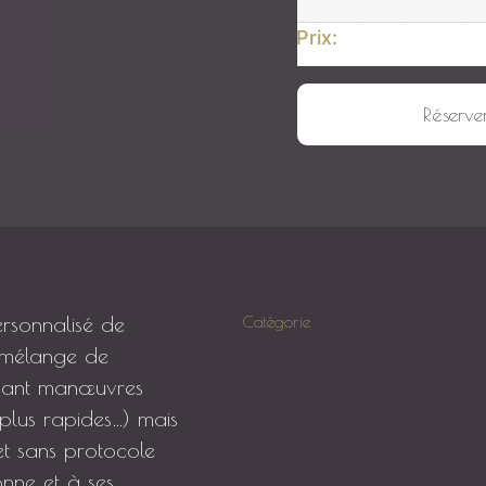
Prix:
quantité de 1 gommage de 30
Réserve
ersonnalisé de
Catégorie
n mélange de
liant manœuvres
plus rapides…) mais
 et sans protocole
onne et à ses