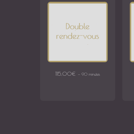
115,00
€
90 minutes