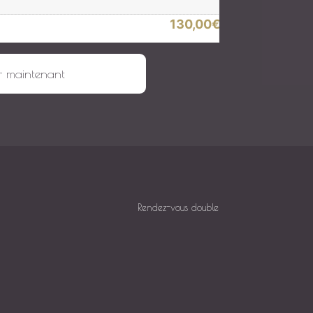
130,00
€
 min et 1 soin visage de 1h15
r maintenant
Rendez-vous double