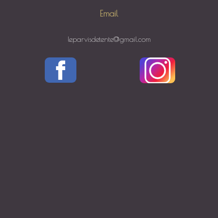
Email
leparvisdetente@gmail.com