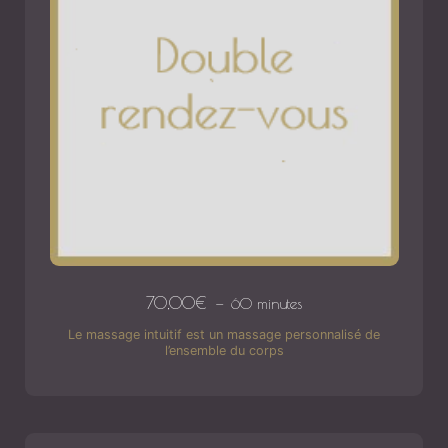
70,00
€
60 minutes
Le massage intuitif est un massage personnalisé de
l’ensemble du corps