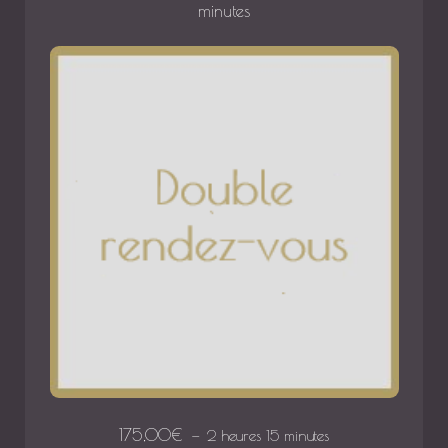
minutes
175,00
€
2 heures 15 minutes