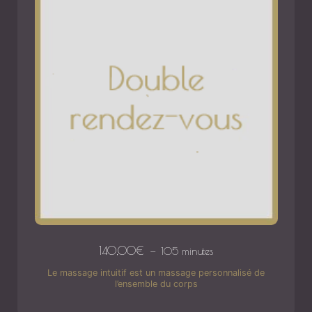
140,00
€
105 minutes
Le massage intuitif est un massage personnalisé de
l’ensemble du corps