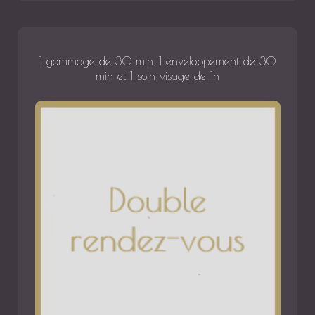
1 gommage de 30 min, 1 enveloppement de 30
min et 1 soin visage de 1h