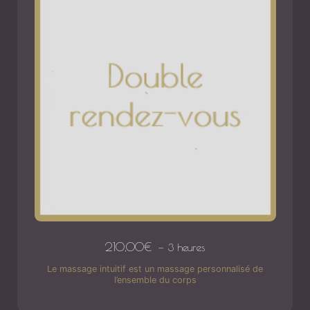
210,00
€
3 heures
Le massage intuitif est un massage personnalisé de
l’ensemble du corps