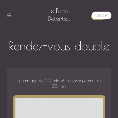
Skip
Le Parvis
to
0,00
€
content
Détente...
Mobile
Menu
Toggle
as
Rendez-vous double
1 gommage de 30 min et 1 enveloppement de
30 min