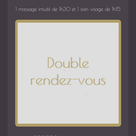
1 massage intuitif de 1h30 et 1 soin visage de 1h15