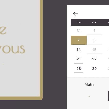
lun
mar
31
1
7
8
14
15
21
22
28
29
Matin
-