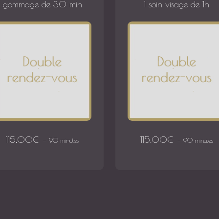
gommage de 30 min
1 soin visage de 1h
115,00
€
115,00
€
90 minutes
90 minutes