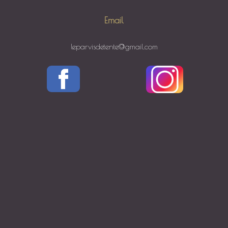
Email
leparvisdetente@gmail.com