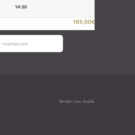
14:30
165,00
€
 de 1h et 1 soin visage de 1h15
r maintenant
Rendez-vous double