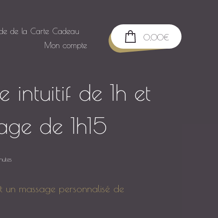
lde de la Carte Cadeau
0,00
€
Mon compte
 intuitif de 1h et
sage de 1h15
nutes
est un massage personnalisé de