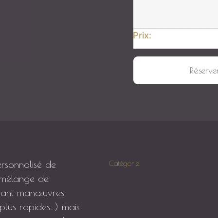
Prix:
quantité de 1 massage intuitif
Réserve
ersonnalisé de
Catégorie
n mélange de
liant manœuvres
plus rapides…) mais