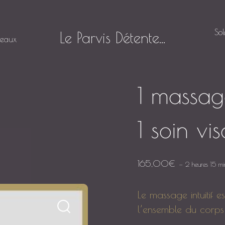
So
Le Parvis Détente...
deaux
1 massage
1 soin vi
165,00
€
2 heures 15 mi
Le massage intuitif 
l’ensemble du corps