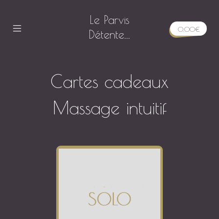
Skip
Le Parvis
to
0,00
€
content
Détente...
Mobile
Menu
Toggle
as
Cartes cadeaux
Massage intuitif